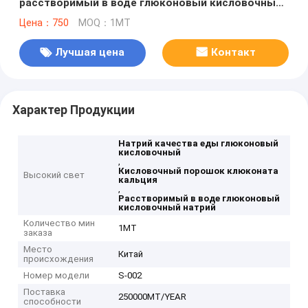
расстворимый в воде глюконовый кисловочный
натрий
Цена：750
MOQ：1MT
Лучшая цена
Контакт
Характер Продукции
Натрий качества еды глюконовый
кисловочный
,
Кисловочный порошок клюконата
Высокий свет
кальция
,
Расстворимый в воде глюконовый
кисловочный натрий
Количество мин
1MT
заказа
Место
Китай
происхождения
Номер модели
S-002
Поставка
250000MT/YEAR
способности