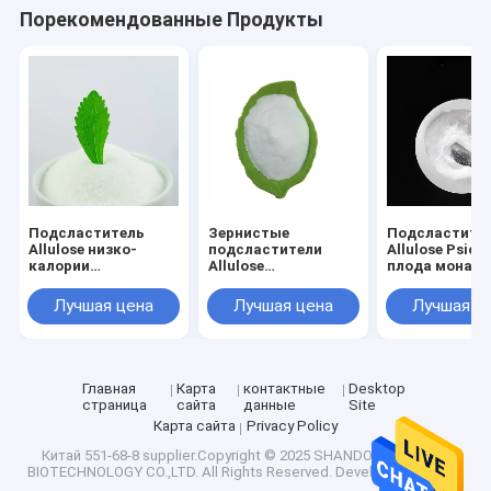
Порекомендованные Продукты
Наша фабрика
контроль качества
контактные данные
Новости
Все случаи
Подсластитель
Зернистые
Подсластите
Allulose низко-
подсластители
Allulose Psico
калории
Allulose
плода монаха
естественный для
естественные для
калория
вкуса напитков еды
печь Cas Nummer
естественног
Лучшая цена
Лучшая цена
Лучшая ц
Естественный подсластитель Erythritol
сладкого
551-68-8
низко-
Органический подсластитель Erythritol
Главная
Карта
контактные
Desktop
страница
сайта
данные
Site
Напудренный подсластитель Erythritol
Карта сайта
Privacy Policy
Замена подсластителя Erythritol
Китай 551-68-8
supplier.Copyright © 2025 SHANDONG FUYANG
BIOTECHNOLOGY CO.,LTD. All Rights Reserved. Developed by
ECER