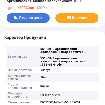
органическая Allulose засахаривает 100%
естественное
Цена：$6000/ton
MOQ：1ton
Лучшая цена
Контакт
Характер Продукции
551-68-8 органический
аллюлозный подсластитель
,
Высокий свет
551-68-8 органический
аллюлозный подсластитель
,
551-68-8 sds
Время доставки
10days
Количество мин
1ton
заказа
Место
Китай
происхождения
Поставка
30000ton/year
способности
Сертификация
ISO22000,NON-GMO,ISO9001