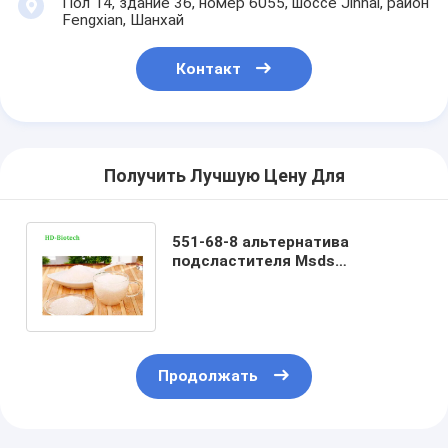
Пол 14, здание 36, номер 6055, шоссе Jinhai, район
Fengxian, Шанхай
Контакт
Получить Лучшую Цену Для
551-68-8 альтернатива
подсластителя Msds
органическая Allulose
засахаривает 100%
естественное
Главная страница
Продолжать
Продукция
О Компании